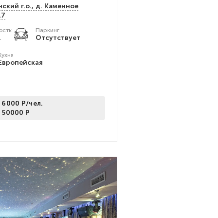
ский г.о., д. Каменное
17
сть:
Паркинг
.
Отсутствует
Кухня
Европейская
 6000 Р/чел.
 50000 Р