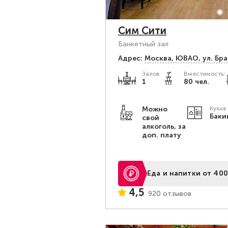
Сим Сити
Банкетный зал
Адрес:
Москва, ЮВАО, ул. Бра
Залов
Вместимость:
1
80 чел.
Можно
Кухня
Баки
свой
алкоголь, за
доп. плату
Еда и напитки от 400
4,5
920 отзывов