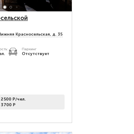
осельской
Нижняя Красносельская, д. 35
сть:
Паркинг
ел.
Отсутствует
 2500 Р/чел.
 3700 Р