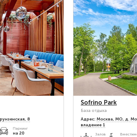
Sofrino Park
База отдыха
Фрунзенская, 8
Адрес:
Москва, МО, д. М
владение 1
Паркинг
на 20
Залов
Вместимо