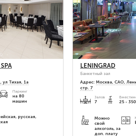
 SPA
LENINGRAD
Банкетный зал
, ул Тихая, 1а
Адрес:
Москва, САО, Лен
стр. 7
Паркинг
на 80
Залов
Вместимо
машин
7
25 - 350
ейская, русская,
Можно
ская
свой
алкоголь, за
доп. плату