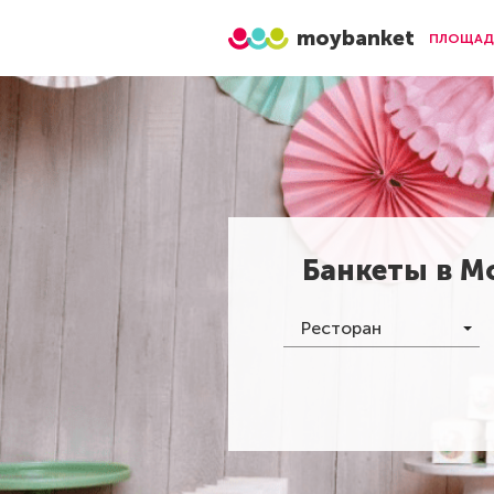
moybanket
ПЛОЩАД
Банкеты в
М
Ресторан