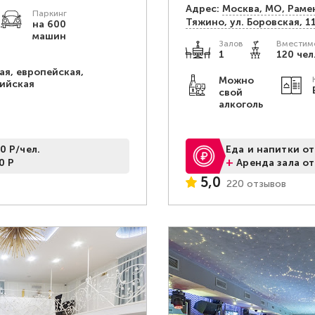
Адрес:
Москва, МО, Рамен
Паркинг
Тяжино, ул. Боровская, 1
.
на 600
машин
Залов
Вместимо
1
120 чел
ая, европейская,
Можно
ийская
свой
алкоголь
0 Р/чел.
Еда и напитки от
+
0 Р
Аренда зала от
5,0
220 отзывов