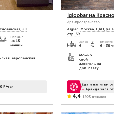
Igloobar на Красн
Арт-пространство
тиславская, 20
Адрес:
Москва, ЦАО, ул. 
стр. 59
Паркинг
на 15
Залов
Вместимо
машин
6
6 - 30 ч
Можно
нская, европейская
свой
алкоголь, за
доп. плату
Еда и напитки от
0 Р/чел.
+
Аренда зала от
4,4
1925 отзывов