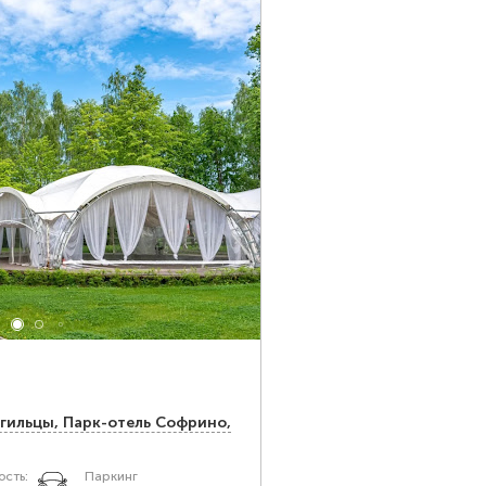
огильцы, Парк-отель Софрино,
сть:
Паркинг