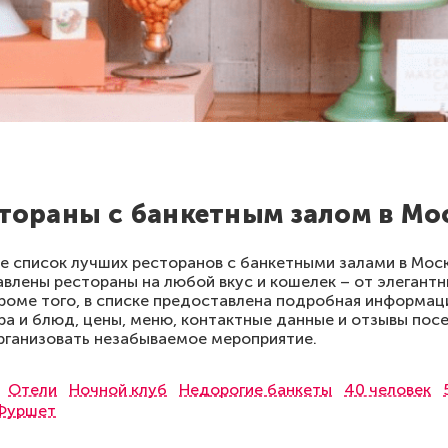
тораны с банкетным залом в Мо
е список лучших ресторанов с банкетными залами в Мос
авлены рестораны на любой вкус и кошелек – от элегантн
роме того, в списке предоставлена подробная информац
а и блюд, цены, меню, контактные данные и отзывы пос
рганизовать незабываемое мероприятие.
Отели
Ночной клуб
Недорогие банкеты
40 человек
Фуршет