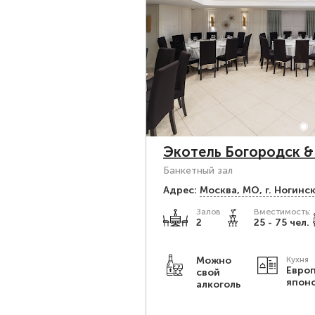
Экотель Богородск &
Банкетный зал
Адрес:
Москва, МО, г. Ногинск
Залов
Вместимость:
2
25 - 75 чел.
Можно
Кухня
Европ
свой
япон
алкоголь