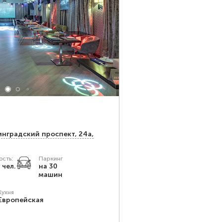
инградский проспект, 24а,
сть:
Паркинг
 чел.
на 30
машин
Кухня
Европейская