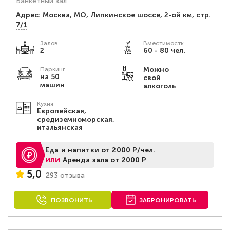
Банкетный зал
Адрес:
Москва, МО, Липкинское шоссе, 2-ой км, стр.
7/1
Залов
Вместимость:
2
60 - 80 чел.
Можно
Паркинг
на 50
свой
машин
алкоголь
Кухня
Европейская,
средиземноморская,
итальянская
Еда и напитки от 2000 Р/чел.
или
Аренда зала от 2000 Р
5,0
293 отзыва
ПОЗВОНИТЬ
ЗАБРОНИРОВАТЬ