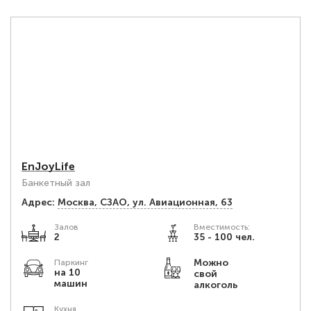
EnJoyLife
Банкетный зал
Адрес:
Москва, СЗАО, ул. Авиационная, 63
Залов
Вместимость:
2
35 - 100 чел.
Можно
Паркинг
на 10
свой
машин
алкоголь
Кухня