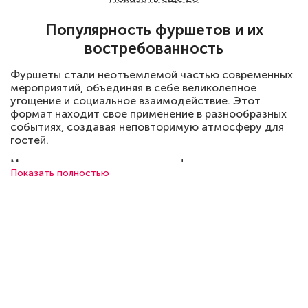
Популярность фуршетов и их
востребованность
Фуршеты стали неотъемлемой частью современных
мероприятий, объединяя в себе великолепное
угощение и социальное взаимодействие. Этот
формат находит свое применение в разнообразных
событиях, создавая неповторимую атмосферу для
гостей.
Мероприятия, подходящие для фуршетов:
Показать полностью
Корпоративные вечеринки: фуршеты являются
идеальным вариантом для неформальных встреч
коллег.
Свадьбы и юбилеи: элегантный фуршет создает
восхитительный фон для праздничных
моментов.
Особенности организации фуршетов