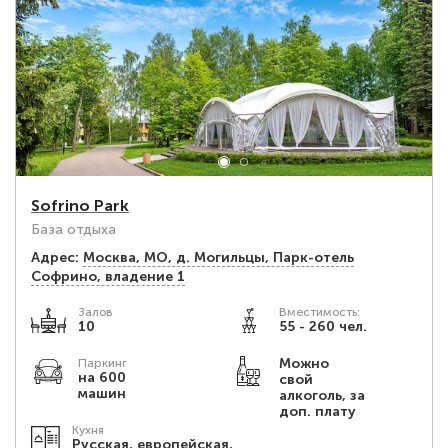
Sofrino Park
База отдыха
Адрес:
Москва, МО, д. Могильцы, Парк-отель
Софрино, владение 1
Залов
Вместимость:
10
55 - 260 чел.
Можно
Паркинг
на 600
свой
машин
алкоголь, за
доп. плату
Кухня
Русская, европейская,