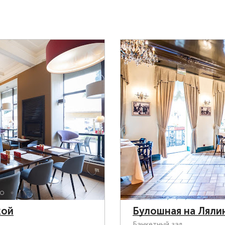
кой
Булошная на Ляли
Банкетный зал