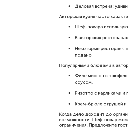
Деловая встреча: удив
Авторская кухня часто харак
Шеф-повара используют
В авторских ресторана
Некоторые рестораны п
подано.
Популярными блюдами в автор
Филе миньон с трюфел
соусом.
Ризотто с карликами и 
Крем-брюле с грушей и 
Когда дело доходит до органи
возможности. Шеф-повар може
ограничения. Предложите гос