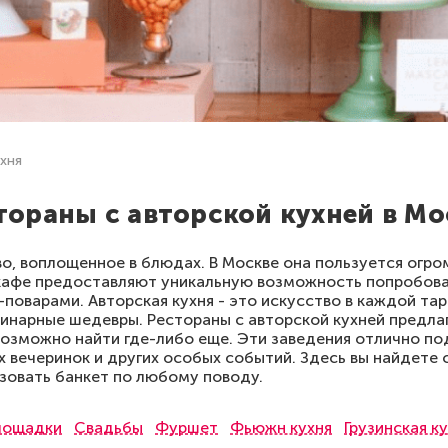
хня
тораны с авторской кухней в Мо
во, воплощенное в блюдах. В Москве она пользуется огр
 кафе предоставляют уникальную возможность попробов
оварами. Авторская кухня - это искусство в каждой та
линарные шедевры. Рестораны с авторской кухней предл
возможно найти где-либо еще. Эти заведения отлично п
х вечеринок и других особых событий. Здесь вы найдете
изовать банкет по любому поводу.
лощадки
Свадьбы
Фуршет
Фьюжн кухня
Грузинская к