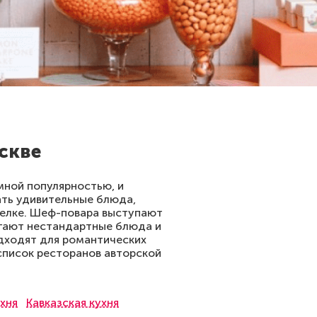
скве
омной популярностью, и
ать удивительные блюда,
релке. Шеф-повара выступают
агают нестандартные блюда и
одходят для романтических
 список ресторанов авторской
ухня
Кавказская кухня