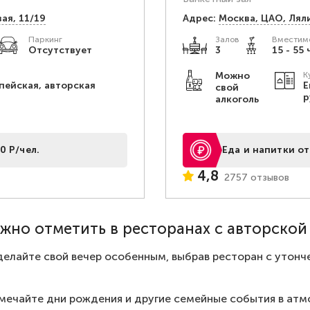
ая, 11/19
Адрес:
Москва, ЦАО, Лял
Паркинг
Залов
Вместимо
Отсутствует
3
15 - 55 
Можно
К
пейская, авторская
Е
свой
р
алкоголь
0 Р/чел.
Еда и напитки от
4,8
2757 отзывов
жно отметить в ресторанах с авторской
делайте свой вечер особенным, выбрав ресторан с утон
мечайте дни рождения и другие семейные события в атмо