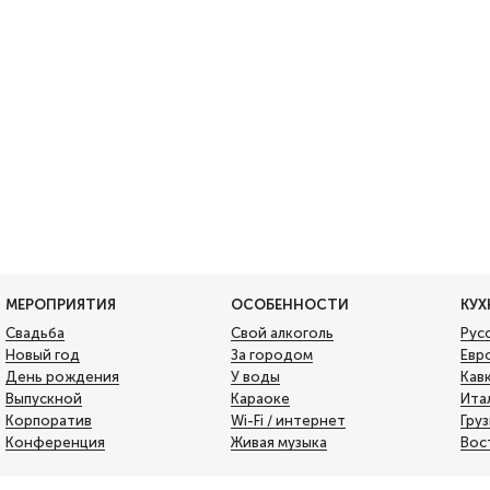
МЕРОПРИЯТИЯ
ОСОБЕННОСТИ
КУХ
Свадьба
Свой алкоголь
Рус
Новый год
За городом
Евр
День рождения
У воды
Кав
Выпускной
Караоке
Ита
Корпоратив
Wi-Fi / интернет
Гру
Конференция
Живая музыка
Вос