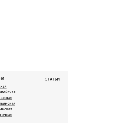
НЯ
СТАТЬИ
ская
опейская
казская
льянская
зинская
точная