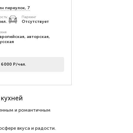
ин переулок, 7
сть:
Паркинг
чел.
Отсутствует
ухня
вропейская, авторская,
усская
 6000 Р/чел.
 кухней
ченным и романтичным
сфере вкуса и радости.