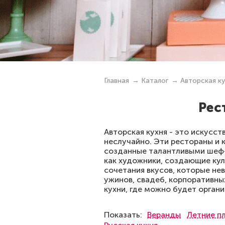
Главная
Каталог
Авторская ку
Рес
Авторская кухня - это искусст
неслучайно. Эти рестораны и
созданные талантливыми шеф-п
как художники, создающие ку
сочетания вкусов, которые не
ужинов, свадеб, корпоративны
кухни, где можно будет орган
Показать:
Веранды
Летние п