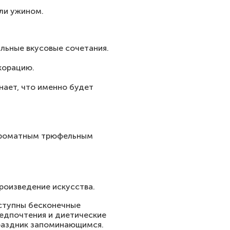
ли ужином.
льные вкусовые сочетания.
корацию.
нает, что именно будет
 ароматным трюфельным
роизведение искусства.
оступны бесконечные
едпочтения и диетические
праздник запоминающимся.