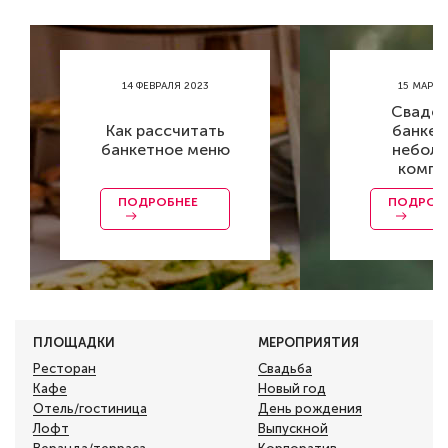
14 ФЕВРАЛЯ 2023
15 МАРТА
Сваде
Как рассчитать
банкет
банкетное меню
небол
компа
ПОДРОБНЕЕ
ПОДРОБ
ПЛОЩАДКИ
МЕРОПРИЯТИЯ
Ресторан
Свадьба
Кафе
Новый год
Отель/гостиница
День рождения
Лофт
Выпускной