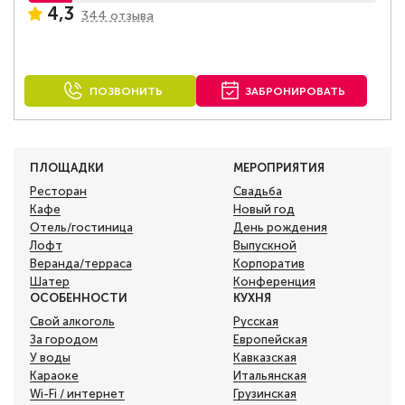
4,3
344 отзыва
ПОЗВОНИТЬ
ЗАБРОНИРОВАТЬ
ПЛОЩАДКИ
МЕРОПРИЯТИЯ
Ресторан
Свадьба
Кафе
Новый год
Отель/гостиница
День рождения
Лофт
Выпускной
Веранда/терраса
Корпоратив
Шатер
Конференция
ОСОБЕННОСТИ
КУХНЯ
Свой алкоголь
Русская
За городом
Европейская
У воды
Кавказская
Караоке
Итальянская
Wi-Fi / интернет
Грузинская