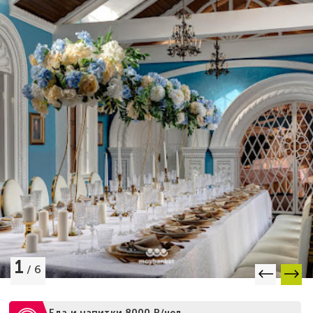
1
/
6
Еда и напитки 8000 Р/чел.