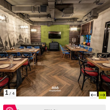
1
/
4