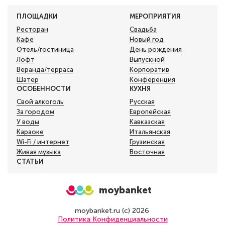
ПЛОЩАДКИ
МЕРОПРИЯТИЯ
Ресторан
Свадьба
Кафе
Новый год
Отель/гостиница
День рождения
Лофт
Выпускной
Веранда/терраса
Корпоратив
Шатер
Конференция
ОСОБЕННОСТИ
КУХНЯ
Свой алкоголь
Русская
За городом
Европейская
У воды
Кавказская
Караоке
Итальянская
Wi-Fi / интернет
Грузинская
Живая музыка
Восточная
СТАТЬИ
moybanket
moybanket.ru (с) 2026
Политика Конфиденциальности